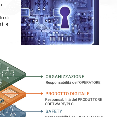
i.
ri di
ri e