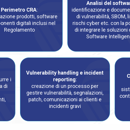
Analisi del softwa
Perimetro CRA
:
identificazione e docum
cazione prodotti, software
di vulnerabilità, SBOM, 
nenti digitali inclusi nel
rischi cyber etc. con la po
Regolamento
di integrare le soluzioni
Software Intellige
Vulnerability handling e incident
C
rre i
reporting
:
a di
creazione di un processo per
sist
gestire vulnerabilità, segnalazioni,
cont
ti,
patch, comunicazioni ai clienti e
incidenti gravi