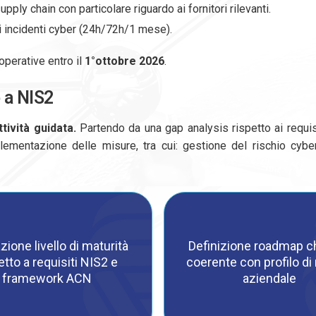
upply chain con particolare riguardo ai fornitori rilevanti.
i incidenti cyber (24h/72h/1 mese).
perative entro il
1°ottobre 2026
.
o a NIS2
ttività guidata.
Partendo da una gap analysis rispetto ai requi
lementazione delle misure, tra cui: gestione del rischio cyber 
zione livello di maturità
Definizione roadmap ch
etto a requisiti NIS2 e
coerente con profilo di 
framework ACN
aziendale