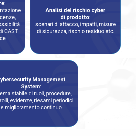
re
:
entazione
Analisi del rischio cyber
licenze,
di prodotto
:
ssibilità
scenari di attacco, impatti, misure
 di CAST
di sicurezza, rischio residuo etc.
nce
ybersecurity Management
System
:
ema stabile di ruoli, procedure,
rolli, evidenze, riesami periodici
e miglioramento continuo