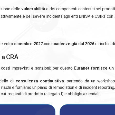
azione delle
vulnerabilità
e dei componenti contenuti nel prodot
te attivamente e dei severe incidents agli enti ENISA e CSIRT co
ve entro
dicembre 2027
con
scadenze già dal 2026
e rischio di
o a CRA
, costi imprevisti e sanzioni: per questo
Euranet fornisce un
dello di
consulenza continuativa
: partendo da un workshop 
rischi e forniamo un piano di remediation e di incident reporting,
i: requisiti di prodotto (allegato I) e obblighi aziendali.