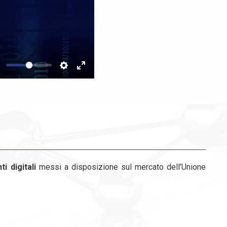
Mute
Settings
Enter
fullscreen
i digitali
messi a disposizione sul mercato dell’Unione