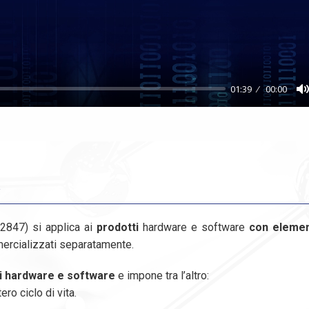
01:39
00:00
847) si applica ai
prodotti
hardware e software
con element
rcializzati separatamente.
di hardware e software
e impone tra l’altro:
ero ciclo di vita.