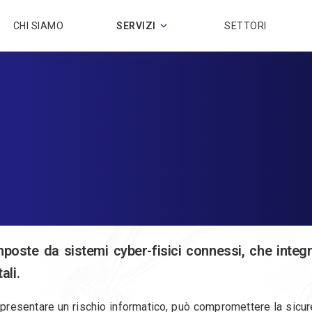
CHI SIAMO
SERVIZI
SETTORI
poste da sistemi cyber-fisici connessi, che integ
ali.
appresentare un rischio informatico, può compromettere la sicu